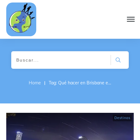
I
Home
Tag: Qué hacer en Brisbane en familia
Destinos