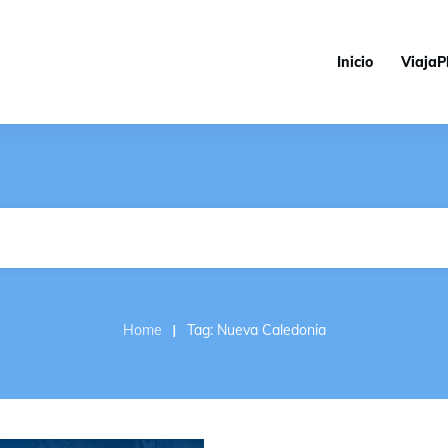
Inicio
ViajaP
I
Home
Tag: Nueva Caledonia