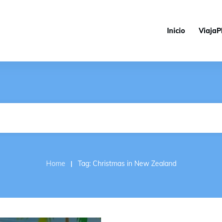
Inicio
ViajaP
I
Home
Tag: Christmas in New Zealand