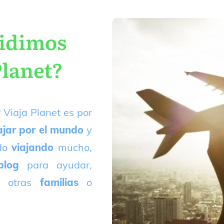
cidimos
Planet?
 Viaja Planet es por
ajar por el mundo
y
ado
viajando
mucho,
blog
para ayudar,
 otras
familias
o