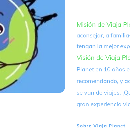
Misión de Viaja Pl
aconsejar, a familia
tengan la mejor exp
Visión de Viaja Pl
Planet en 10 años 
recomendando, y ac
se van de viajes. 
gran experiencia vi
Sobre
Viaja Planet