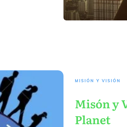
MISIÓN Y VISIÓN
Misón y V
Planet