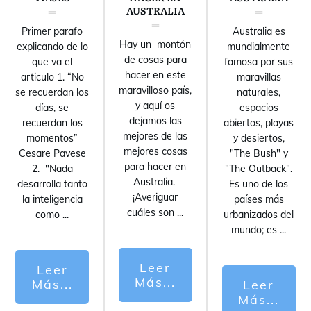
AUSTRALIA
Primer parafo
Australia es
Hay un montón
explicando de lo
mundialmente
de cosas para
que va el
famosa por sus
hacer en este
articulo 1. “No
maravillas
maravilloso país,
se recuerdan los
naturales,
y aquí os
días, se
espacios
dejamos las
recuerdan los
abiertos, playas
mejores de las
momentos”
y desiertos,
mejores cosas
Cesare Pavese
"The Bush" y
para hacer en
2. "Nada
"The Outback".
Australia.
desarrolla tanto
Es uno de los
¡Averiguar
la inteligencia
países más
cuáles son
...
como
...
urbanizados del
mundo; es
...
Leer
Leer
Más...
Más...
Leer
Más...