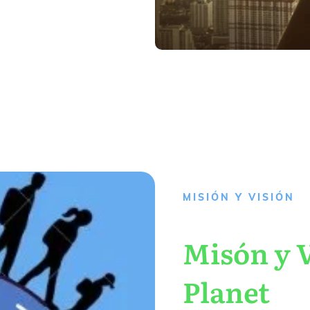
MISIÓN Y VISIÓN
Misón y V
Planet