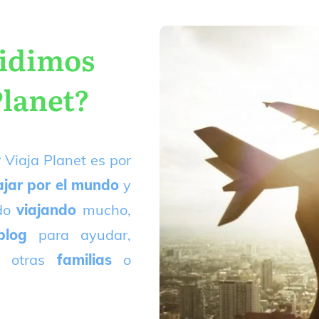
cidimos
Planet?
 Viaja Planet es por
ajar por el mundo
y
ado
viajando
mucho,
blog
para ayudar,
 otras
familias
o