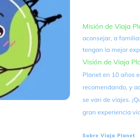
Misión de Viaja Pl
aconsejar, a familia
tengan la mejor exp
Visión de Viaja Pl
Planet en 10 años 
recomendando, y ac
se van de viajes. 
gran experiencia vi
Sobre
Viaja Planet