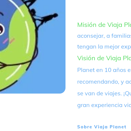
Misión de Viaja Pl
aconsejar, a familia
tengan la mejor exp
Visión de Viaja Pl
Planet en 10 años 
recomendando, y ac
se van de viajes. 
gran experiencia vi
Sobre
Viaja Planet