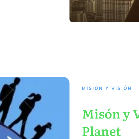
MISIÓN Y VISIÓN
Misón y V
Planet