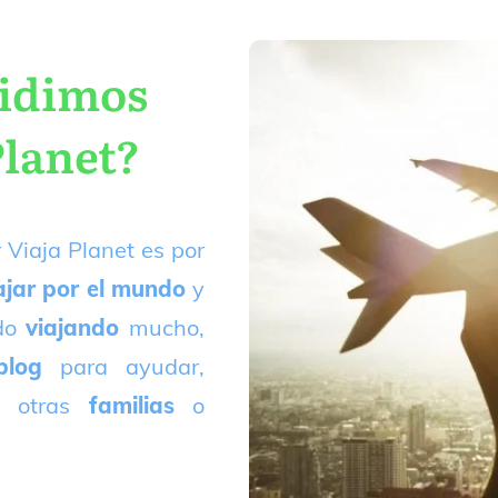
cidimos
Planet?
 Viaja Planet es por
ajar por el mundo
y
ado
viajando
mucho,
blog
para ayudar,
 otras
familias
o