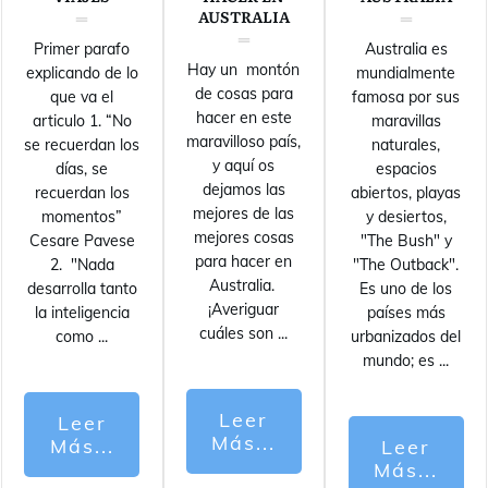
AUSTRALIA
Primer parafo
Australia es
Hay un montón
explicando de lo
mundialmente
de cosas para
que va el
famosa por sus
hacer en este
articulo 1. “No
maravillas
maravilloso país,
se recuerdan los
naturales,
y aquí os
días, se
espacios
dejamos las
recuerdan los
abiertos, playas
mejores de las
momentos”
y desiertos,
mejores cosas
Cesare Pavese
"The Bush" y
para hacer en
2. "Nada
"The Outback".
Australia.
desarrolla tanto
Es uno de los
¡Averiguar
la inteligencia
países más
cuáles son
...
como
...
urbanizados del
mundo; es
...
Leer
Leer
Más...
Más...
Leer
Más...