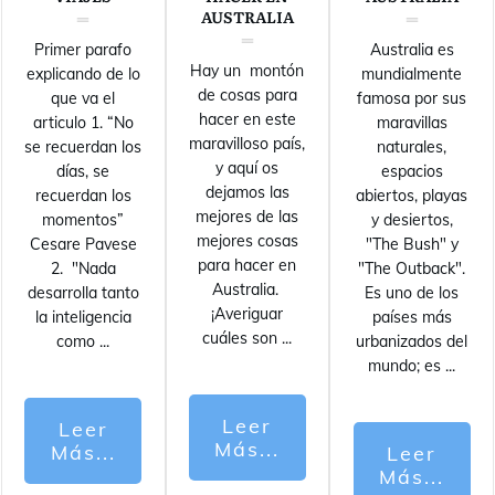
AUSTRALIA
Primer parafo
Australia es
Hay un montón
explicando de lo
mundialmente
de cosas para
que va el
famosa por sus
hacer en este
articulo 1. “No
maravillas
maravilloso país,
se recuerdan los
naturales,
y aquí os
días, se
espacios
dejamos las
recuerdan los
abiertos, playas
mejores de las
momentos”
y desiertos,
mejores cosas
Cesare Pavese
"The Bush" y
para hacer en
2. "Nada
"The Outback".
Australia.
desarrolla tanto
Es uno de los
¡Averiguar
la inteligencia
países más
cuáles son
...
como
...
urbanizados del
mundo; es
...
Leer
Leer
Más...
Más...
Leer
Más...