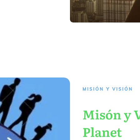
MISIÓN Y VISIÓN
Misón y V
Planet