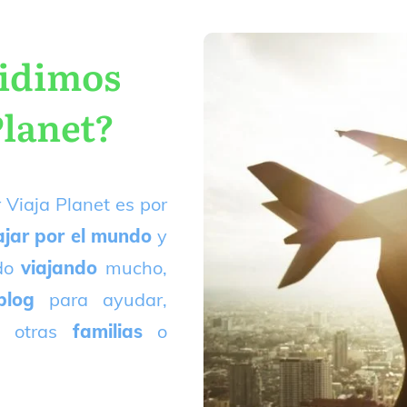
cidimos
Planet?
 Viaja Planet es por
ajar por el mundo
y
ado
viajando
mucho,
blog
para ayudar,
 otras
familias
o