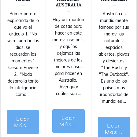
AUSTRALIA
Primer parafo
Australia es
Hay un montón
explicando de lo
mundialmente
de cosas para
que va el
famosa por sus
hacer en este
articulo 1. “No
maravillas
maravilloso país,
se recuerdan los
naturales,
y aquí os
días, se
espacios
dejamos las
recuerdan los
abiertos, playas
mejores de las
momentos”
y desiertos,
mejores cosas
Cesare Pavese
"The Bush" y
para hacer en
2. "Nada
"The Outback".
Australia.
desarrolla tanto
Es uno de los
¡Averiguar
la inteligencia
países más
cuáles son
...
como
...
urbanizados del
mundo; es
...
Leer
Leer
Más...
Más...
Leer
Más...