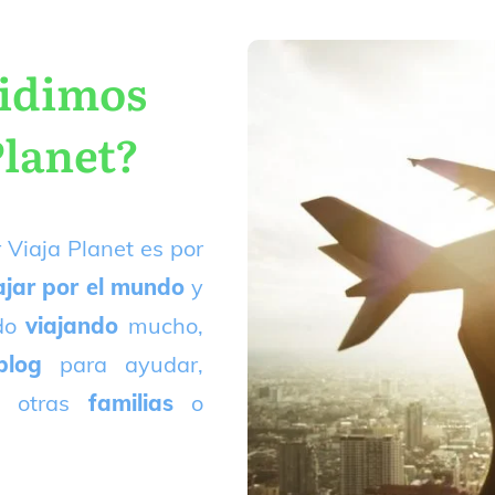
cidimos
Planet?
 Viaja Planet es por
ajar por el mundo
y
ado
viajando
mucho,
blog
para ayudar,
 otras
familias
o