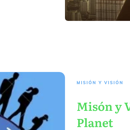
MISIÓN Y VISIÓN
Misón y V
Planet