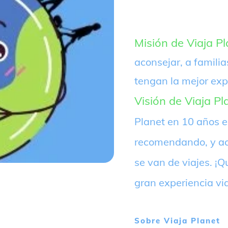
Misión de Viaja Pl
aconsejar, a familia
tengan la mejor exp
Visión de Viaja Pl
Planet en 10 años 
recomendando, y ac
se van de viajes. 
gran experiencia vi
Sobre
Viaja Planet