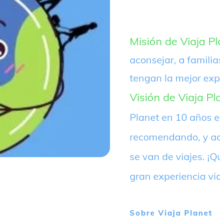
Misión de Viaja Pl
aconsejar, a familia
tengan la mejor exp
Visión de Viaja Pl
Planet en 10 años 
recomendando, y ac
se van de viajes. 
gran experiencia vi
Sobre
Viaja Planet