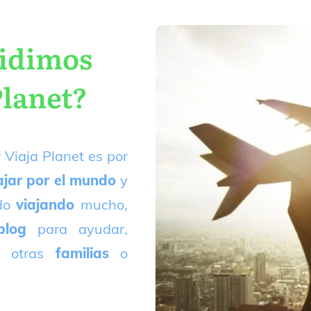
cidimos
Planet?
 Viaja Planet es por
ajar por el mundo
y
ado
viajando
mucho,
blog
para ayudar,
 otras
familias
o