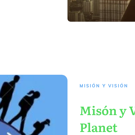
MISIÓN Y VISIÓN
Misón y V
Planet