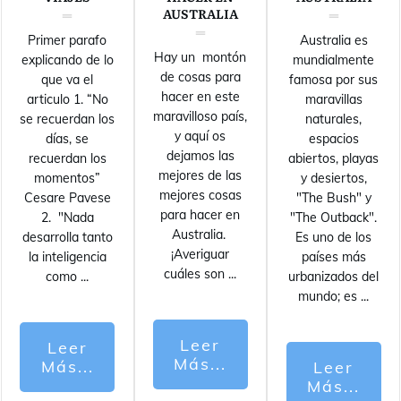
AUSTRALIA
Primer parafo
Australia es
Hay un montón
explicando de lo
mundialmente
de cosas para
que va el
famosa por sus
hacer en este
articulo 1. “No
maravillas
maravilloso país,
se recuerdan los
naturales,
y aquí os
días, se
espacios
dejamos las
recuerdan los
abiertos, playas
mejores de las
momentos”
y desiertos,
mejores cosas
Cesare Pavese
"The Bush" y
para hacer en
2. "Nada
"The Outback".
Australia.
desarrolla tanto
Es uno de los
¡Averiguar
la inteligencia
países más
cuáles son
...
como
...
urbanizados del
mundo; es
...
Leer
Leer
Más...
Más...
Leer
Más...