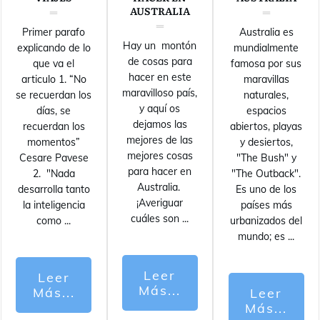
AUSTRALIA
Primer parafo
Australia es
Hay un montón
explicando de lo
mundialmente
de cosas para
que va el
famosa por sus
hacer en este
articulo 1. “No
maravillas
maravilloso país,
se recuerdan los
naturales,
y aquí os
días, se
espacios
dejamos las
recuerdan los
abiertos, playas
mejores de las
momentos”
y desiertos,
mejores cosas
Cesare Pavese
"The Bush" y
para hacer en
2. "Nada
"The Outback".
Australia.
desarrolla tanto
Es uno de los
¡Averiguar
la inteligencia
países más
cuáles son
...
como
...
urbanizados del
mundo; es
...
Leer
Leer
Más...
Más...
Leer
Más...