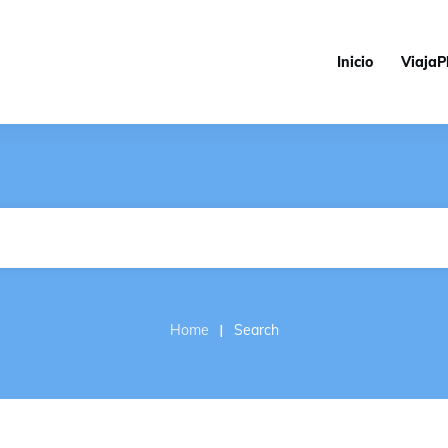
Inicio
ViajaP
I
Home
Search