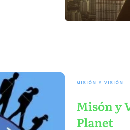
MISIÓN Y VISIÓN
Misón y V
Planet