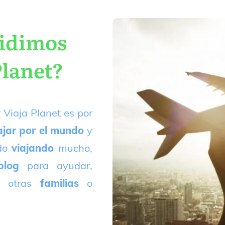
cidimos
Planet?
 Viaja Planet es por
ajar por el mundo
y
ado
viajando
mucho,
blog
para ayudar,
 otras
familias
o