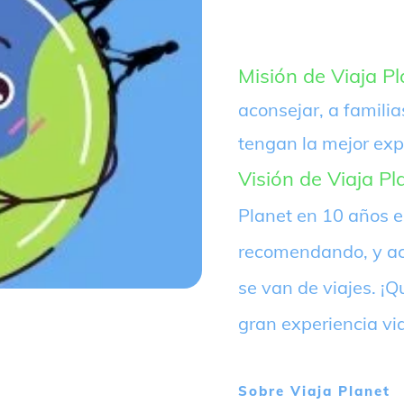
Misión de Viaja Pl
aconsejar, a familia
tengan la mejor exp
Visión de Viaja Pl
Planet en 10 años 
recomendando, y ac
se van de viajes. 
gran experiencia vi
Sobre
Viaja Planet