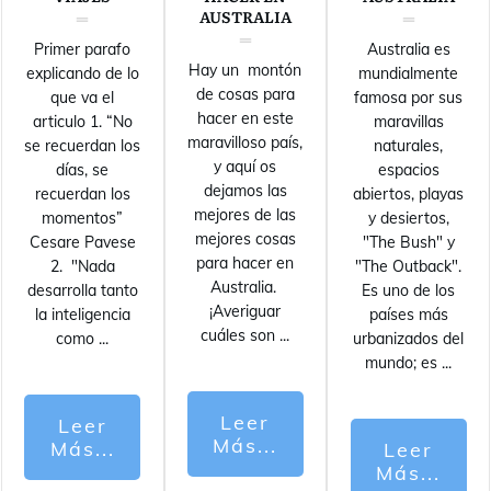
AUSTRALIA
Primer parafo
Australia es
Hay un montón
explicando de lo
mundialmente
de cosas para
que va el
famosa por sus
hacer en este
articulo 1. “No
maravillas
maravilloso país,
se recuerdan los
naturales,
y aquí os
días, se
espacios
dejamos las
recuerdan los
abiertos, playas
mejores de las
momentos”
y desiertos,
mejores cosas
Cesare Pavese
"The Bush" y
para hacer en
2. "Nada
"The Outback".
Australia.
desarrolla tanto
Es uno de los
¡Averiguar
la inteligencia
países más
cuáles son
...
como
...
urbanizados del
mundo; es
...
Leer
Leer
Más...
Más...
Leer
Más...