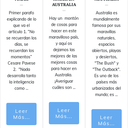
AUSTRALIA
Primer parafo
Australia es
Hay un montón
explicando de lo
mundialmente
de cosas para
que va el
famosa por sus
hacer en este
articulo 1. “No
maravillas
maravilloso país,
se recuerdan los
naturales,
y aquí os
días, se
espacios
dejamos las
recuerdan los
abiertos, playas
mejores de las
momentos”
y desiertos,
mejores cosas
Cesare Pavese
"The Bush" y
para hacer en
2. "Nada
"The Outback".
Australia.
desarrolla tanto
Es uno de los
¡Averiguar
la inteligencia
países más
cuáles son
...
como
...
urbanizados del
mundo; es
...
Leer
Leer
Más...
Más...
Leer
Más...