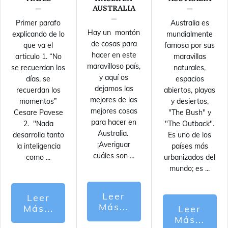
AUSTRALIA
Primer parafo
Australia es
Hay un montón
explicando de lo
mundialmente
de cosas para
que va el
famosa por sus
hacer en este
articulo 1. “No
maravillas
maravilloso país,
se recuerdan los
naturales,
y aquí os
días, se
espacios
dejamos las
recuerdan los
abiertos, playas
mejores de las
momentos”
y desiertos,
mejores cosas
Cesare Pavese
"The Bush" y
para hacer en
2. "Nada
"The Outback".
Australia.
desarrolla tanto
Es uno de los
¡Averiguar
la inteligencia
países más
cuáles son
...
como
...
urbanizados del
mundo; es
...
Leer
Leer
Más...
Más...
Leer
Más...