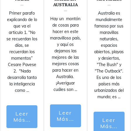
AUSTRALIA
Primer parafo
Australia es
Hay un montón
explicando de lo
mundialmente
de cosas para
que va el
famosa por sus
hacer en este
articulo 1. “No
maravillas
maravilloso país,
se recuerdan los
naturales,
y aquí os
días, se
espacios
dejamos las
recuerdan los
abiertos, playas
mejores de las
momentos”
y desiertos,
mejores cosas
Cesare Pavese
"The Bush" y
para hacer en
2. "Nada
"The Outback".
Australia.
desarrolla tanto
Es uno de los
¡Averiguar
la inteligencia
países más
cuáles son
...
como
...
urbanizados del
mundo; es
...
Leer
Leer
Más...
Más...
Leer
Más...