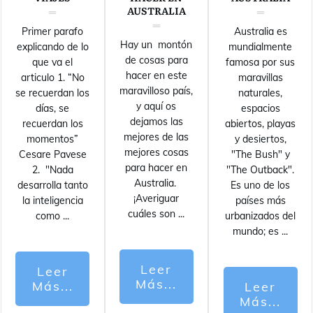
AUSTRALIA
Primer parafo
Australia es
Hay un montón
explicando de lo
mundialmente
de cosas para
que va el
famosa por sus
hacer en este
articulo 1. “No
maravillas
maravilloso país,
se recuerdan los
naturales,
y aquí os
días, se
espacios
dejamos las
recuerdan los
abiertos, playas
mejores de las
momentos”
y desiertos,
mejores cosas
Cesare Pavese
"The Bush" y
para hacer en
2. "Nada
"The Outback".
Australia.
desarrolla tanto
Es uno de los
¡Averiguar
la inteligencia
países más
cuáles son
...
como
...
urbanizados del
mundo; es
...
Leer
Leer
Más...
Más...
Leer
Más...