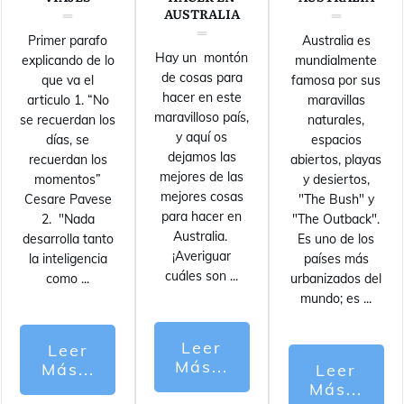
AUSTRALIA
Primer parafo
Australia es
Hay un montón
explicando de lo
mundialmente
de cosas para
que va el
famosa por sus
hacer en este
articulo 1. “No
maravillas
maravilloso país,
se recuerdan los
naturales,
y aquí os
días, se
espacios
dejamos las
recuerdan los
abiertos, playas
mejores de las
momentos”
y desiertos,
mejores cosas
Cesare Pavese
"The Bush" y
para hacer en
2. "Nada
"The Outback".
Australia.
desarrolla tanto
Es uno de los
¡Averiguar
la inteligencia
países más
cuáles son
...
como
...
urbanizados del
mundo; es
...
Leer
Leer
Más...
Más...
Leer
Más...