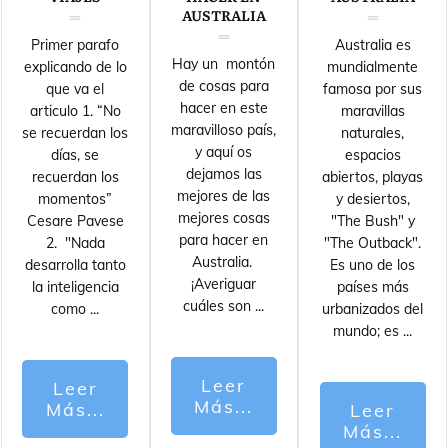
AUSTRALIA
Primer parafo
Australia es
Hay un montón
explicando de lo
mundialmente
de cosas para
que va el
famosa por sus
hacer en este
articulo 1. “No
maravillas
maravilloso país,
se recuerdan los
naturales,
y aquí os
días, se
espacios
dejamos las
recuerdan los
abiertos, playas
mejores de las
momentos”
y desiertos,
mejores cosas
Cesare Pavese
"The Bush" y
para hacer en
2. "Nada
"The Outback".
Australia.
desarrolla tanto
Es uno de los
¡Averiguar
la inteligencia
países más
cuáles son
...
como
...
urbanizados del
mundo; es
...
Leer
Leer
Más...
Más...
Leer
Más...