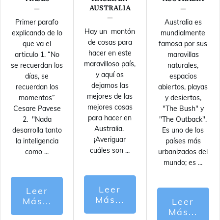
AUSTRALIA
Primer parafo
Australia es
Hay un montón
explicando de lo
mundialmente
de cosas para
que va el
famosa por sus
hacer en este
articulo 1. “No
maravillas
maravilloso país,
se recuerdan los
naturales,
y aquí os
días, se
espacios
dejamos las
recuerdan los
abiertos, playas
mejores de las
momentos”
y desiertos,
mejores cosas
Cesare Pavese
"The Bush" y
para hacer en
2. "Nada
"The Outback".
Australia.
desarrolla tanto
Es uno de los
¡Averiguar
la inteligencia
países más
cuáles son
...
como
...
urbanizados del
mundo; es
...
Leer
Leer
Más...
Más...
Leer
Más...