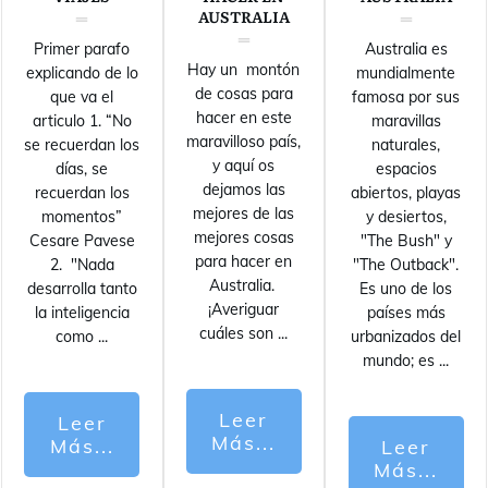
AUSTRALIA
Primer parafo
Australia es
Hay un montón
explicando de lo
mundialmente
de cosas para
que va el
famosa por sus
hacer en este
articulo 1. “No
maravillas
maravilloso país,
se recuerdan los
naturales,
y aquí os
días, se
espacios
dejamos las
recuerdan los
abiertos, playas
mejores de las
momentos”
y desiertos,
mejores cosas
Cesare Pavese
"The Bush" y
para hacer en
2. "Nada
"The Outback".
Australia.
desarrolla tanto
Es uno de los
¡Averiguar
la inteligencia
países más
cuáles son
...
como
...
urbanizados del
mundo; es
...
Leer
Leer
Más...
Más...
Leer
Más...