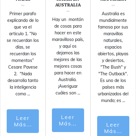
AUSTRALIA
Primer parafo
Australia es
Hay un montón
explicando de lo
mundialmente
de cosas para
que va el
famosa por sus
hacer en este
articulo 1. “No
maravillas
maravilloso país,
se recuerdan los
naturales,
y aquí os
días, se
espacios
dejamos las
recuerdan los
abiertos, playas
mejores de las
momentos”
y desiertos,
mejores cosas
Cesare Pavese
"The Bush" y
para hacer en
2. "Nada
"The Outback".
Australia.
desarrolla tanto
Es uno de los
¡Averiguar
la inteligencia
países más
cuáles son
...
como
...
urbanizados del
mundo; es
...
Leer
Leer
Más...
Más...
Leer
Más...