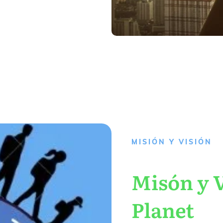
MISIÓN Y VISIÓN
Misón y V
Planet