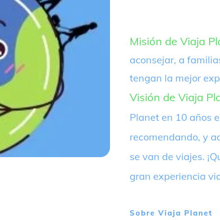
Misión de Viaja Pl
aconsejar, a familia
tengan la mejor exp
Visión de Viaja Pl
Planet en 10 años 
recomendando, y ac
se van de viajes. 
gran experiencia vi
Sobre
Viaja Planet