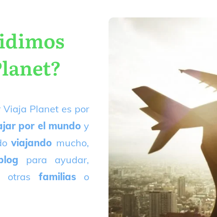
cidimos
Planet?
 Viaja Planet es por
ajar por el mundo
y
ado
viajando
mucho,
blog
para ayudar,
 otras
familias
o