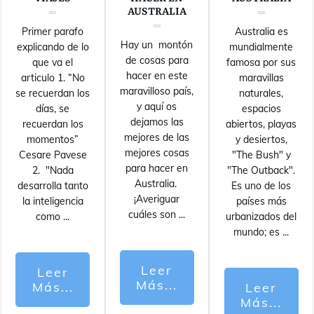
AUSTRALIA
Primer parafo
Australia es
Hay un montón
explicando de lo
mundialmente
de cosas para
que va el
famosa por sus
hacer en este
articulo 1. “No
maravillas
maravilloso país,
se recuerdan los
naturales,
y aquí os
días, se
espacios
dejamos las
recuerdan los
abiertos, playas
mejores de las
momentos”
y desiertos,
mejores cosas
Cesare Pavese
"The Bush" y
para hacer en
2. "Nada
"The Outback".
Australia.
desarrolla tanto
Es uno de los
¡Averiguar
la inteligencia
países más
cuáles son
...
como
...
urbanizados del
mundo; es
...
Leer
Leer
Más...
Más...
Leer
Más...