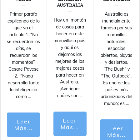
AUSTRALIA
Primer parafo
Australia es
Hay un montón
explicando de lo
mundialmente
de cosas para
que va el
famosa por sus
hacer en este
articulo 1. “No
maravillas
maravilloso país,
se recuerdan los
naturales,
y aquí os
días, se
espacios
dejamos las
recuerdan los
abiertos, playas
mejores de las
momentos”
y desiertos,
mejores cosas
Cesare Pavese
"The Bush" y
para hacer en
2. "Nada
"The Outback".
Australia.
desarrolla tanto
Es uno de los
¡Averiguar
la inteligencia
países más
cuáles son
...
como
...
urbanizados del
mundo; es
...
Leer
Leer
Más...
Más...
Leer
Más...