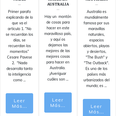
AUSTRALIA
Primer parafo
Australia es
Hay un montón
explicando de lo
mundialmente
de cosas para
que va el
famosa por sus
hacer en este
articulo 1. “No
maravillas
maravilloso país,
se recuerdan los
naturales,
y aquí os
días, se
espacios
dejamos las
recuerdan los
abiertos, playas
mejores de las
momentos”
y desiertos,
mejores cosas
Cesare Pavese
"The Bush" y
para hacer en
2. "Nada
"The Outback".
Australia.
desarrolla tanto
Es uno de los
¡Averiguar
la inteligencia
países más
cuáles son
...
como
...
urbanizados del
mundo; es
...
Leer
Leer
Más...
Más...
Leer
Más...