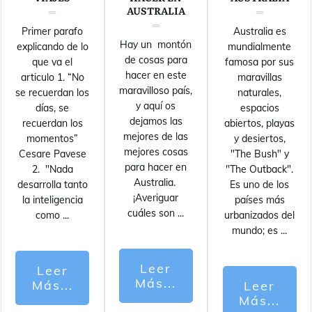
AUSTRALIA
Primer parafo
Australia es
Hay un montón
explicando de lo
mundialmente
de cosas para
que va el
famosa por sus
hacer en este
articulo 1. “No
maravillas
maravilloso país,
se recuerdan los
naturales,
y aquí os
días, se
espacios
dejamos las
recuerdan los
abiertos, playas
mejores de las
momentos”
y desiertos,
mejores cosas
Cesare Pavese
"The Bush" y
para hacer en
2. "Nada
"The Outback".
Australia.
desarrolla tanto
Es uno de los
¡Averiguar
la inteligencia
países más
cuáles son
...
como
...
urbanizados del
mundo; es
...
Leer
Leer
Más...
Más...
Leer
Más...