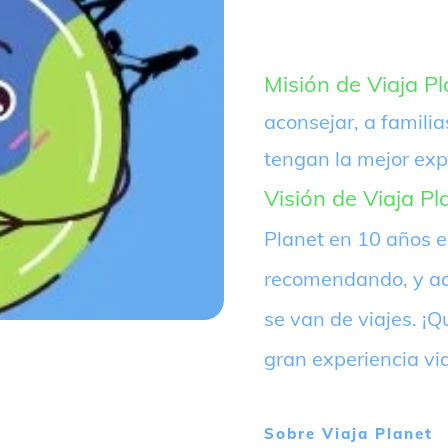
Misión de Viaja Pl
aconsejar, a familia
tengan la mejor exp
Visión de Viaja Pl
Planet en 10 años 
recomendando, y ac
se van de viajes. 
gran experiencia vi
Sobre
Viaja Planet