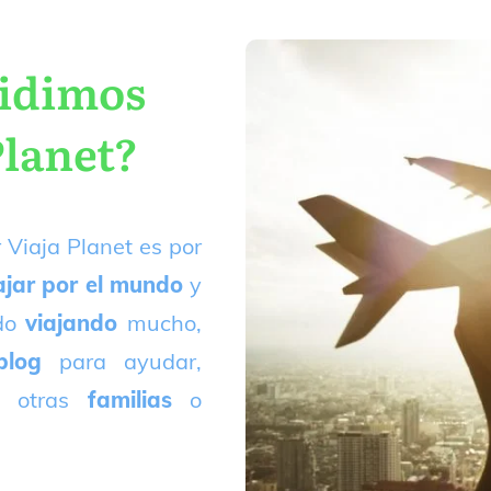
cidimos
Planet?
 Viaja Planet es por
ajar por el mundo
y
ado
viajando
mucho,
blog
para ayudar,
 otras
familias
o