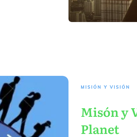
MISIÓN Y VISIÓN
Misón y V
Planet