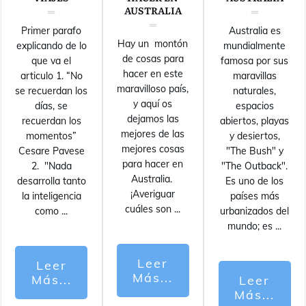
AUSTRALIA
Primer parafo
Australia es
Hay un montón
explicando de lo
mundialmente
de cosas para
que va el
famosa por sus
hacer en este
articulo 1. “No
maravillas
maravilloso país,
se recuerdan los
naturales,
y aquí os
días, se
espacios
dejamos las
recuerdan los
abiertos, playas
mejores de las
momentos”
y desiertos,
mejores cosas
Cesare Pavese
"The Bush" y
para hacer en
2. "Nada
"The Outback".
Australia.
desarrolla tanto
Es uno de los
¡Averiguar
la inteligencia
países más
cuáles son
...
como
...
urbanizados del
mundo; es
...
Leer
Leer
Más...
Más...
Leer
Más...