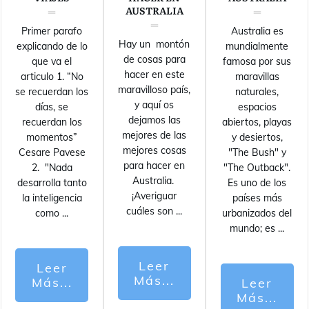
AUSTRALIA
Primer parafo
Australia es
Hay un montón
explicando de lo
mundialmente
de cosas para
que va el
famosa por sus
hacer en este
articulo 1. “No
maravillas
maravilloso país,
se recuerdan los
naturales,
y aquí os
días, se
espacios
dejamos las
recuerdan los
abiertos, playas
mejores de las
momentos”
y desiertos,
mejores cosas
Cesare Pavese
"The Bush" y
para hacer en
2. "Nada
"The Outback".
Australia.
desarrolla tanto
Es uno de los
¡Averiguar
la inteligencia
países más
cuáles son
...
como
...
urbanizados del
mundo; es
...
Leer
Leer
Más...
Más...
Leer
Más...