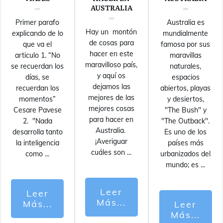
AUSTRALIA
Primer parafo
Australia es
Hay un montón
explicando de lo
mundialmente
de cosas para
que va el
famosa por sus
hacer en este
articulo 1. “No
maravillas
maravilloso país,
se recuerdan los
naturales,
y aquí os
días, se
espacios
dejamos las
recuerdan los
abiertos, playas
mejores de las
momentos”
y desiertos,
mejores cosas
Cesare Pavese
"The Bush" y
para hacer en
2. "Nada
"The Outback".
Australia.
desarrolla tanto
Es uno de los
¡Averiguar
la inteligencia
países más
cuáles son
...
como
...
urbanizados del
mundo; es
...
Leer
Leer
Más...
Más...
Leer
Más...