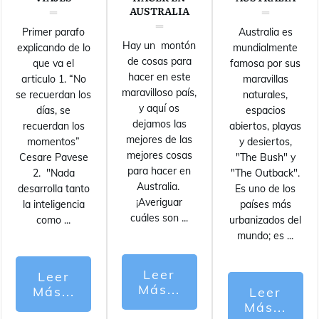
AUSTRALIA
Primer parafo
Australia es
Hay un montón
explicando de lo
mundialmente
de cosas para
que va el
famosa por sus
hacer en este
articulo 1. “No
maravillas
maravilloso país,
se recuerdan los
naturales,
y aquí os
días, se
espacios
dejamos las
recuerdan los
abiertos, playas
mejores de las
momentos”
y desiertos,
mejores cosas
Cesare Pavese
"The Bush" y
para hacer en
2. "Nada
"The Outback".
Australia.
desarrolla tanto
Es uno de los
¡Averiguar
la inteligencia
países más
cuáles son
...
como
...
urbanizados del
mundo; es
...
Leer
Leer
Más...
Más...
Leer
Más...