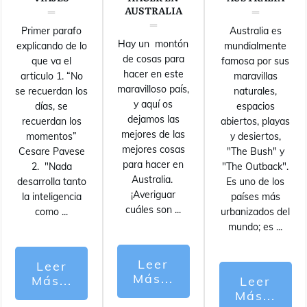
AUSTRALIA
Primer parafo
Australia es
Hay un montón
explicando de lo
mundialmente
de cosas para
que va el
famosa por sus
hacer en este
articulo 1. “No
maravillas
maravilloso país,
se recuerdan los
naturales,
y aquí os
días, se
espacios
dejamos las
recuerdan los
abiertos, playas
mejores de las
momentos”
y desiertos,
mejores cosas
Cesare Pavese
"The Bush" y
para hacer en
2. "Nada
"The Outback".
Australia.
desarrolla tanto
Es uno de los
¡Averiguar
la inteligencia
países más
cuáles son
...
como
...
urbanizados del
mundo; es
...
Leer
Leer
Más...
Más...
Leer
Más...