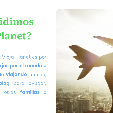
cidimos
Planet?
 Viaja Planet es por
ajar por el mundo
y
ado
viajando
mucho,
blog
para ayudar,
 otras
familias
o