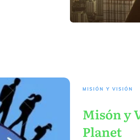
MISIÓN Y VISIÓN
Misón y V
Planet