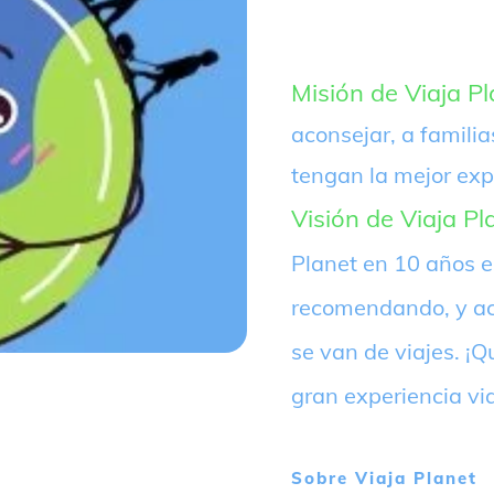
Misión de Viaja Pl
aconsejar, a familia
tengan la mejor exp
Visión de Viaja Pl
Planet en 10 años 
recomendando, y ac
se van de viajes. 
gran experiencia vi
Sobre
Viaja Planet