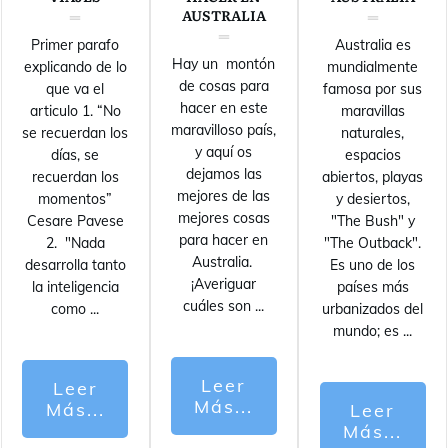
AUSTRALIA
Primer parafo
Australia es
Hay un montón
explicando de lo
mundialmente
de cosas para
que va el
famosa por sus
hacer en este
articulo 1. “No
maravillas
maravilloso país,
se recuerdan los
naturales,
y aquí os
días, se
espacios
dejamos las
recuerdan los
abiertos, playas
mejores de las
momentos”
y desiertos,
mejores cosas
Cesare Pavese
"The Bush" y
para hacer en
2. "Nada
"The Outback".
Australia.
desarrolla tanto
Es uno de los
¡Averiguar
la inteligencia
países más
cuáles son
...
como
...
urbanizados del
mundo; es
...
Leer
Leer
Más...
Más...
Leer
Más...